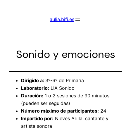
Saltar
al
aulia.bifi.es
contenido
Sonido y emociones
Dirigido a:
3º-6º de Primaria
Laboratorio:
LIA Sonido
Duración:
1 o 2 sesiones de 90 minutos
(pueden ser seguidas)
Número máximo de participantes:
24
Impartido por:
Nieves Arilla, cantante y
artista sonora